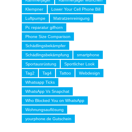
Kammerjäger
Kammerjäger München
Klempner
Lower Your Cell Phone Bill
Luftpumpe
Matratzenreinigung
Pc reparatur gifhorn
Phone Size Comparison
Schädlingsbekämpfer
Schädlingsbekämpfung
smartphone
Sportausrüstung
Sportlicher Look
Tag2
Tag4
Tattoo
Webdesign
Whatsapp Ticks
WhatsApp Vs Snapchat
Who Blocked You on WhatsApp
Wohnungsauflösung
yourphone.de Gutschein