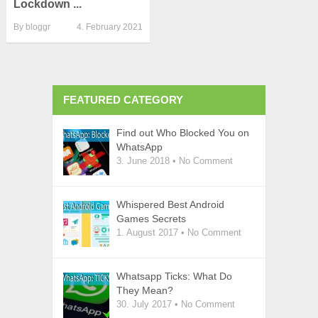
Lockdown ...
By
bloggr
4. February 2021
FEATURED CATEGORY
Find out Who Blocked You on
WhatsApp
3. June 2018
•
No Comment
Whispered Best Android
Games Secrets
1. August 2017
•
No Comment
Whatsapp Ticks: What Do
They Mean?
30. July 2017
•
No Comment