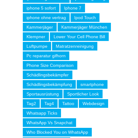
iphone 5 sofort
Iphone 7
iphone ohne vertrag
Ipod Touch
Kammerjäger
Kammerjäger München
Klempner
Lower Your Cell Phone Bill
Luftpumpe
Matratzenreinigung
Pc reparatur gifhorn
Phone Size Comparison
Schädlingsbekämpfer
Schädlingsbekämpfung
smartphone
Sportausrüstung
Sportlicher Look
Tag2
Tag4
Tattoo
Webdesign
Whatsapp Ticks
WhatsApp Vs Snapchat
Who Blocked You on WhatsApp