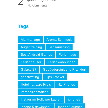
2
No Comments
Tags
Alarmanlage
Aroma Schmuck
Augentraining
Badsanierung
Best Android Games
Ferienhaus
Ferienhäuser
Ferienwohnungen
Galaxy S7
Gebäudereinigung Frankfurt
ghostwriting
Gps Tracker
Hotelmatratze Preis
Htc Phones
Immobilienmakler
Instagram Follower kaufen
iphone5
iphone 5 gewinnen?
iphone5 günstig