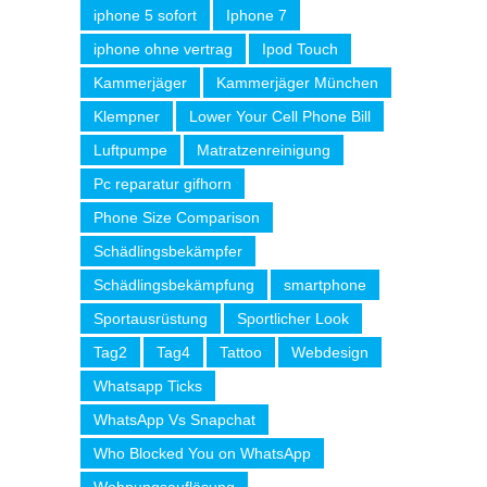
iphone 5 sofort
Iphone 7
iphone ohne vertrag
Ipod Touch
Kammerjäger
Kammerjäger München
Klempner
Lower Your Cell Phone Bill
Luftpumpe
Matratzenreinigung
Pc reparatur gifhorn
Phone Size Comparison
Schädlingsbekämpfer
Schädlingsbekämpfung
smartphone
Sportausrüstung
Sportlicher Look
Tag2
Tag4
Tattoo
Webdesign
Whatsapp Ticks
WhatsApp Vs Snapchat
Who Blocked You on WhatsApp
Wohnungsauflösung