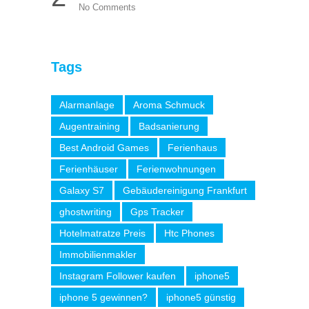
No Comments
Tags
Alarmanlage
Aroma Schmuck
Augentraining
Badsanierung
Best Android Games
Ferienhaus
Ferienhäuser
Ferienwohnungen
Galaxy S7
Gebäudereinigung Frankfurt
ghostwriting
Gps Tracker
Hotelmatratze Preis
Htc Phones
Immobilienmakler
Instagram Follower kaufen
iphone5
iphone 5 gewinnen?
iphone5 günstig