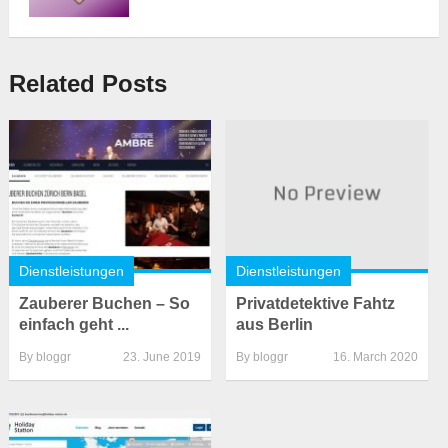
Related Posts
Dienstleistungen
Dienstleistungen
Zauberer Buchen – So
Privatdetektive Fahtz
einfach geht ...
aus Berlin
By
bloggr
23. June 2019
By
bloggr
16. March 2020