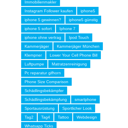
Immobilienmakler
Instagram Follower kaufen
iphone5
iphone 5 gewinnen?
iphone5 günstig
iphone 5 sofort
Iphone 7
iphone ohne vertrag
Ipod Touch
Kammerjäger
Kammerjäger München
Klempner
Lower Your Cell Phone Bill
Luftpumpe
Matratzenreinigung
Pc reparatur gifhorn
Phone Size Comparison
Schädlingsbekämpfer
Schädlingsbekämpfung
smartphone
Sportausrüstung
Sportlicher Look
Tag2
Tag4
Tattoo
Webdesign
Whatsapp Ticks