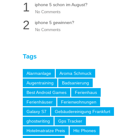
1
iphone 5 schon im August?
No Comments
2
iphone 5 gewinnen?
No Comments
Tags
Alarmanlage
Aroma Schmuck
Augentraining
Badsanierung
Best Android Games
Ferienhaus
Ferienhäuser
Ferienwohnungen
Galaxy S7
Gebäudereinigung Frankfurt
ghostwriting
Gps Tracker
Hotelmatratze Preis
Htc Phones