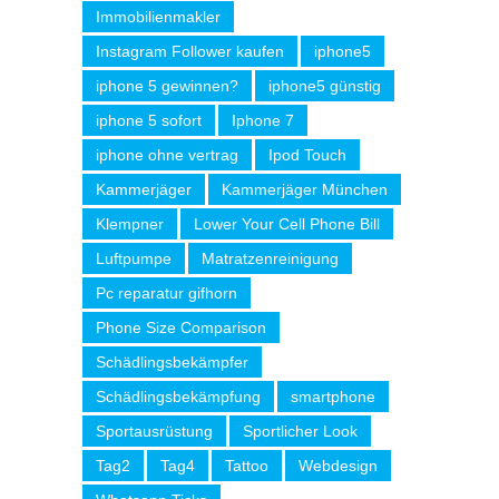
Immobilienmakler
Instagram Follower kaufen
iphone5
iphone 5 gewinnen?
iphone5 günstig
iphone 5 sofort
Iphone 7
iphone ohne vertrag
Ipod Touch
Kammerjäger
Kammerjäger München
Klempner
Lower Your Cell Phone Bill
Luftpumpe
Matratzenreinigung
Pc reparatur gifhorn
Phone Size Comparison
Schädlingsbekämpfer
Schädlingsbekämpfung
smartphone
Sportausrüstung
Sportlicher Look
Tag2
Tag4
Tattoo
Webdesign