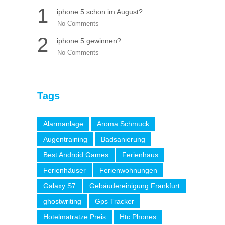
1
iphone 5 schon im August?
No Comments
2
iphone 5 gewinnen?
No Comments
Tags
Alarmanlage
Aroma Schmuck
Augentraining
Badsanierung
Best Android Games
Ferienhaus
Ferienhäuser
Ferienwohnungen
Galaxy S7
Gebäudereinigung Frankfurt
ghostwriting
Gps Tracker
Hotelmatratze Preis
Htc Phones